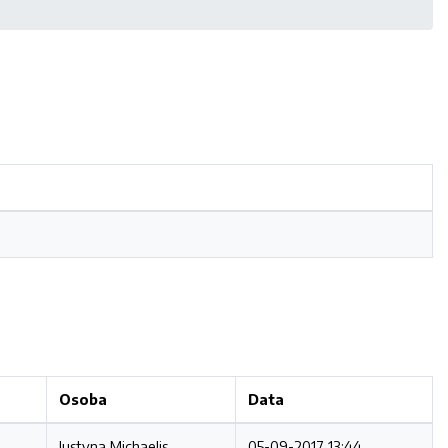
Osoba
Data
Justyna Michaelis
05-09-2017 13:44