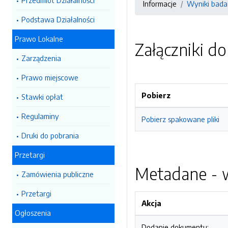
Przedmiot Działalności
Informacje
Wyniki bad
Podstawa Działalności
Prawo Lokalne
Załączniki d
Zarządzenia
Prawo miejscowe
Pobierz
Stawki opłat
Regulaminy
Pobierz spakowane pliki
Druki do pobrania
Przetargi
Metadane - w
Zamówienia publiczne
Przetargi
Akcja
Ogłoszenia
Dodanie dokumentu: