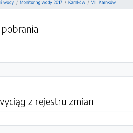
ań wody
Monitoring wody 2017
Karnków
VIII_Karnków
o pobrania
yciąg z rejestru zmian