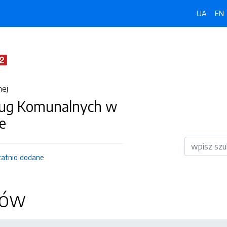
UA
EN
nej
ług Komunalnych w
e
Wyszukiwar
tatnio dodane
ków