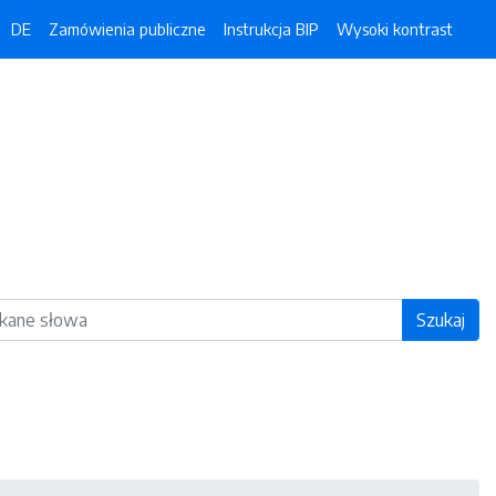
DE
Zamówienia publiczne
Instrukcja BIP
Wysoki kontrast
ka
Szukaj