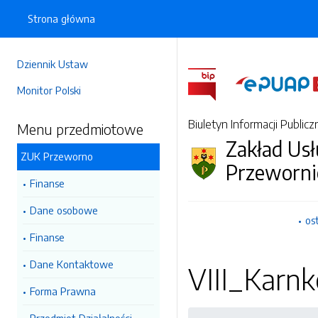
Strona główna
Dziennik Ustaw
Monitor Polski
Biuletyn Informacji Publicz
Menu przedmiotowe
Zakład Us
ZUK Przeworno
Przeworni
Finanse
Dane osobowe
os
Finanse
Dane Kontaktowe
VIII_Karn
Forma Prawna